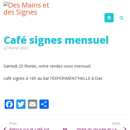
Menu
Café signes mensuel
22 février 2023
Samedi 25 février, notre rendez-vous mensuel:
café signes à 16h au bar l’EXPERIMENT’HALLE à Dax
F
T
E
P
ac
w
m
ar
e
itt
ai
ta
Prev:
Next:
Retour sur le café signes de janvier
Visite du musée et café signes