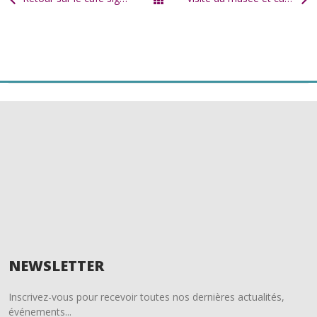
b
er
l
g
Tous les articles
o
er
o
k
NEWSLETTER
Inscrivez-vous pour recevoir toutes nos dernières actualités,
événements...