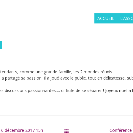
ACCUEIL
L’ASS
l
ntendants, comme une grande famille, les 2 mondes réunis.
 a partagé sa passion. Il a joué avec le public, tout en délicatesse, sub
des discussions passionnantes…. difficile de se séparer ! Joyeux noël à
 16 décembre 2017 15h
Conférence
Tous les articles