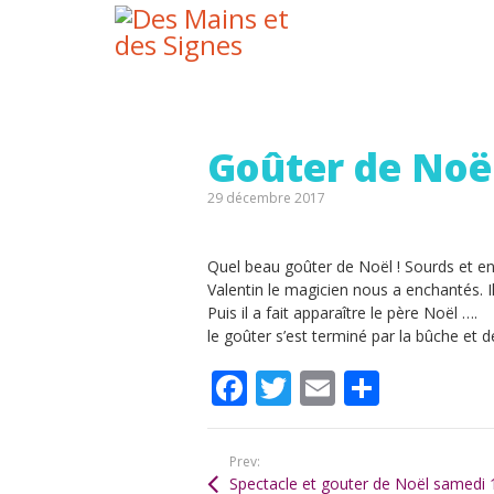
You are here:
Goûter de Noë
29 décembre 2017
Quel beau goûter de Noël ! Sourds et e
Valentin le magicien nous a enchantés. Il
Puis il a fait apparaître le père Noël ….
le goûter s’est terminé par la bûche et 
F
T
E
P
ac
w
m
ar
e
itt
ai
ta
Prev:
b
er
l
g
Spectacle et gouter de Noël samedi