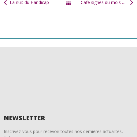
b
er
l
g
La nuit du Handicap
Café signes du mois de mai
Tous les articles
o
er
o
k
NEWSLETTER
Inscrivez-vous pour recevoir toutes nos dernières actualités,