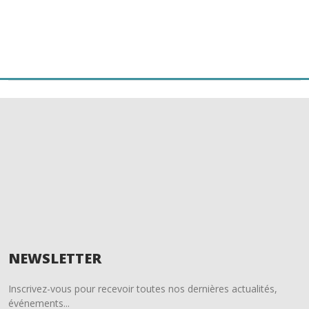
o
er
o
k
NEWSLETTER
Inscrivez-vous pour recevoir toutes nos dernières actualités,
événements...