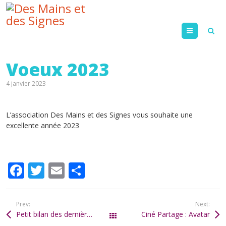
Menu
Voeux 2023
4 janvier 2023
L’association Des Mains et des Signes vous souhaite une
excellente année 2023
F
T
E
P
ac
w
m
ar
e
itt
ai
ta
Prev:
Next:
b
er
l
g
Petit bilan des dernières actions 2022
Ciné Partage : Avatar
Tous les articles